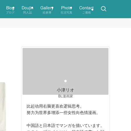
Blog
Doujin
Gallery
Photo
Contact
ブログ
同人誌
絵倉庫
生活写真
ご連絡
小津リオ
BL漫画家
比起动用右脑更喜欢逻辑思考。
努力为世界多增添一些女性向色情漫画。
中国語と日本語でマンガを描いています。