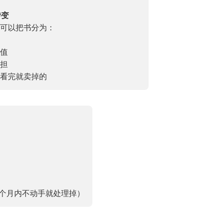
转变
你可以把书分为：
值
担
看完就卖掉的
3个月内不动手就处理掉）