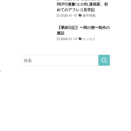
REPO漫畫/エロBL漫画家、初
めてのアフレコ見学記
2026-01-15
新作情報
【導師日記】〜間の楔〜制作の
裏話
2026-01-13
エッセイ