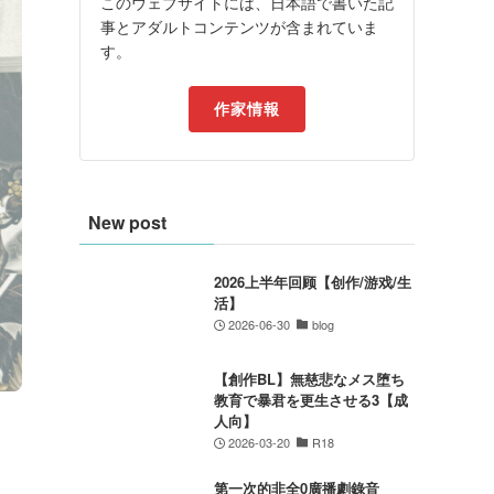
このウェブサイトには、日本語で書いた記
事とアダルトコンテンツが含まれていま
す。
作家情報
New post
2026上半年回顾【创作/游戏/生
活】
2026-06-30
blog
【創作BL】無慈悲なメス堕ち
教育で暴君を更生させる3【成
人向】
2026-03-20
R18
第一次的非全0廣播劇錄音